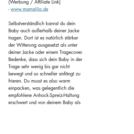
(Werbung / Affiliate Link)
- 
www.mamalila.de
Selbstverständlich kannst du dein 
Baby auch außerhalb deiner Jacke 
tragen. Dort ist es natürlich stärker 
der Witterung ausgesetzt als unter 
deiner Jacke oder einem Tragecover. 
Bedenke, dass sich dein Baby in der 
Trage sehr wenig bis gar nicht 
bewegt und so schneller anfängt zu 
frieren. Du musst es also warm 
einpacken, was gelegentlich die 
empfohlene Anhock-Spreiz-Haltung 
erschwert und von deinem Baby als 
unbequem empfunden werden kann. 
Außerdem solltest du deinem Baby 
keinen wattieren Winteranzug in der 
Tragehilfe / im Tragetuch anziehen, 