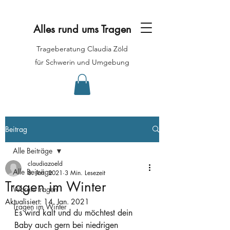
Alles rund ums Tragen
Trageberatung Claudia Zöld
für Schwerin und Umgebung
Beitrag
Alle Beiträge
claudiazoeld
Alle Beiträge
8. Jan. 2021
3 Min. Lesezeit
Tragen im Winter
Warum tragen
Aktualisiert:
14. Jan. 2021
Tragen im Winter
Es wird kalt und du möchtest dein 
Baby auch gern bei niedrigen 