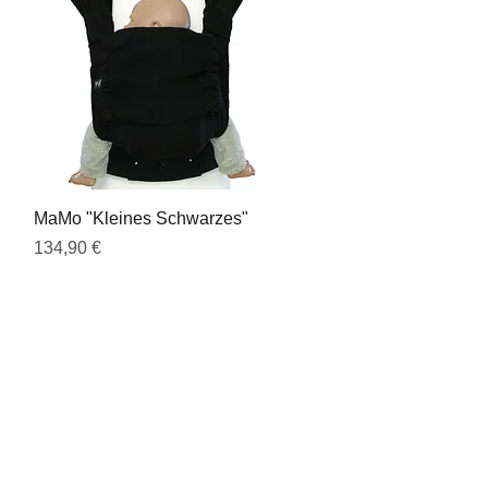
Schnellansicht
MaMo "Kleines Schwarzes"
Preis
134,90 €