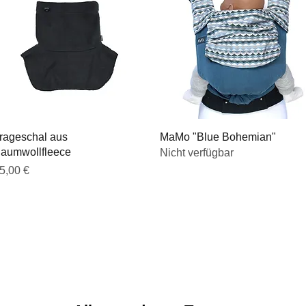
Schnellansicht
Schnellansicht
rageschal aus
MaMo "Blue Bohemian"
aumwollfleece
Nicht verfügbar
reis
5,00 €