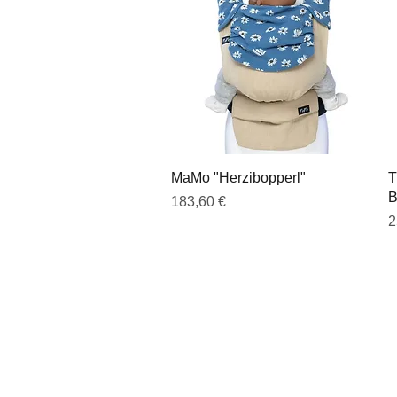
Schnellansicht
MaMo "Herzibopperl"
T
B
Preis
183,60 €
P
2