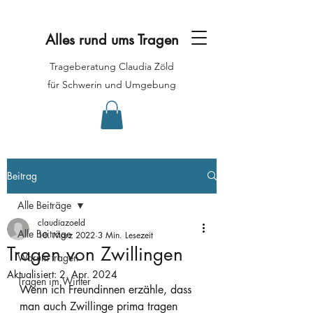
Alles rund ums Tragen
Trageberatung Claudia Zöld
für Schwerin und Umgebung
Beitrag
Alle Beiträge
claudiazoeld
Alle Beiträge
10. März 2022
3 Min. Lesezeit
Tragen von Zwillingen
Warum tragen
Aktualisiert:
2. Apr. 2024
Tragen im Winter
Wenn ich Freundinnen erzähle, dass 
man auch Zwillinge prima tragen 