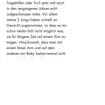
Tragehilfen oder Tuch jetzt und auch 
in den vergangenen Jahren echt 
aufgeschmissen wäre. Vor allem 
meine 2 Jungs haben schnell an 
Gewicht zugenommen, so dass es mir 
schon relativ früh nicht möglich war, 
sie für längere Zeit auf einem Arm zu 
tragen. Hinzukommt, dass man mit 
einem freien Arm und auf dem 
anderen ein Baby balancierend nicht 
besonders handlungsfähig ist. Mit den 
Tragehilfen habe ich die Hände frei 
für meine anderen Kinder, kann sie 
gelegentlich auch mal so auf den Arm 
nehmen, wenn der Kleinste auf dem 
Rücken ist und die Möglichkeit dem 
Kleinsten die Nähe, Geborgenheit 
und Sicherheit zu geben, die in den 
ersten Lebensmonaten für ein Baby so 