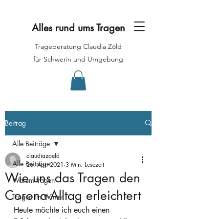
Alles rund ums Tragen
Trageberatung Claudia Zöld
für Schwerin und Umgebung
Beitrag
Alle Beiträge
claudiazoeld
Alle Beiträge
26. Apr. 2021
3 Min. Lesezeit
Wie uns das Tragen den
Warum tragen
Corona-Alltag erleichtert
Tragen im Winter
Heute möchte ich euch einen 